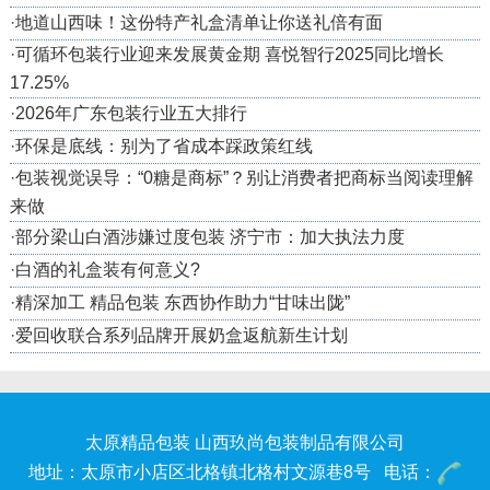
·
地道山西味！这份特产礼盒清单让你送礼倍有面
·
可循环包装行业迎来发展黄金期 喜悦智行2025同比增长
17.25%
·
2026年广东包装行业五大排行
·
环保是底线：别为了省成本踩政策红线
·
包装视觉误导：“0糖是商标”？别让消费者把商标当阅读理解
来做
·
部分梁山白酒涉嫌过度包装 济宁市：加大执法力度
·
白酒的礼盒装有何意义?
·
精深加工 精品包装 东西协作助力“甘味出陇”
·
爱回收联合系列品牌开展奶盒返航新生计划
太原精品包装
山西玖尚包装制品有限公司
地址：太原市小店区北格镇北格村文源巷8号 电话：