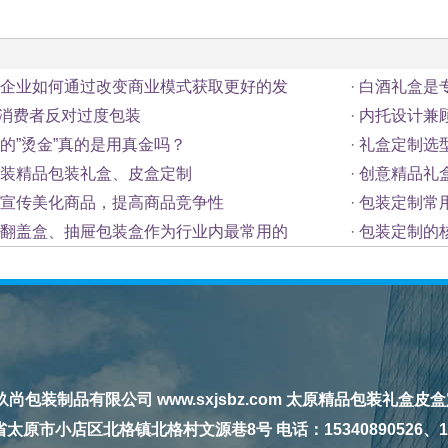
企业如何通过改变商业模式获取更好的发
·
白酒礼盒是
%的消费者反对过度包装
·
内托设计兼
的”烫金”真的是用真金吗？
·
礼盒定制选
装精品包装礼盒、皮盒定制
·
创意精品礼
宣传美化商品，提高商品竞争性
·
包装定制常
翻盖盒、抽屉包装盒作为行业内最常用的
·
包装定制的
玖尚包装制品有限公司
www.sxjsbz.com
太原精品包装
礼盒皮盒定制 
原市小店区北格镇北格村文源巷8号 电话：15340890526、138